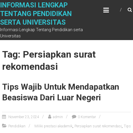
Skip
INFORMASI LENGKAP
to
TENTANG PENDIDIKAN
content
SERTA UNIVERSITAS
Informasi Lengkap Tentang Pendidikan serta
Universitas
Tag: Persiapkan surat
rekomendasi
Tips Wajib Untuk Mendapatkan
Beasiswa Dari Luar Negeri
November 23, 2024
admin
0 Komentar
,
,
Pendidikan
Miliki prestasi akademik
Persiapkan surat rekomendasi
Tips