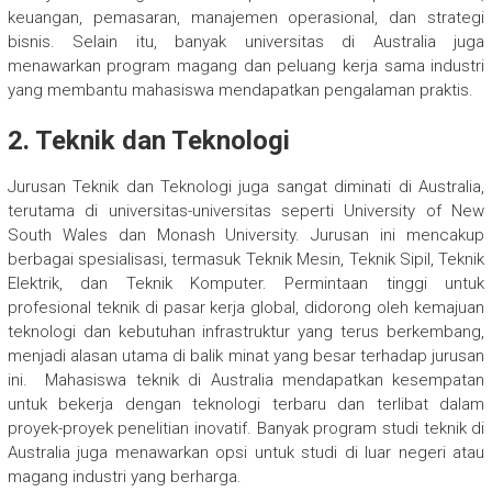
keuangan, pemasaran, manajemen operasional, dan strategi
bisnis. Selain itu, banyak universitas di Australia juga
menawarkan program magang dan peluang kerja sama industri
yang membantu mahasiswa mendapatkan pengalaman praktis.
2. Teknik dan Teknologi
Jurusan Teknik dan Teknologi juga sangat diminati di Australia,
terutama di universitas-universitas seperti University of New
South Wales dan Monash University. Jurusan ini mencakup
berbagai spesialisasi, termasuk Teknik Mesin, Teknik Sipil, Teknik
Elektrik, dan Teknik Komputer. Permintaan tinggi untuk
profesional teknik di pasar kerja global, didorong oleh kemajuan
teknologi dan kebutuhan infrastruktur yang terus berkembang,
menjadi alasan utama di balik minat yang besar terhadap jurusan
ini. Mahasiswa teknik di Australia mendapatkan kesempatan
untuk bekerja dengan teknologi terbaru dan terlibat dalam
proyek-proyek penelitian inovatif. Banyak program studi teknik di
Australia juga menawarkan opsi untuk studi di luar negeri atau
magang industri yang berharga.