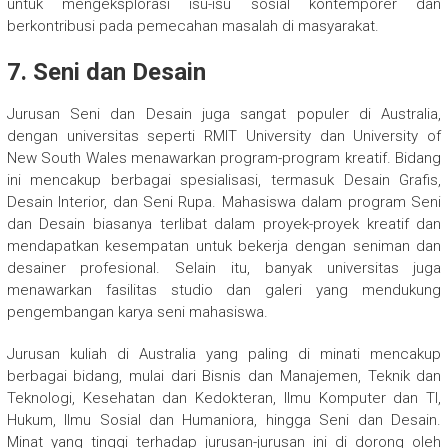
untuk mengeksplorasi isu-isu sosial kontemporer dan
berkontribusi pada pemecahan masalah di masyarakat.
7. Seni dan Desain
Jurusan Seni dan Desain juga sangat populer di Australia,
dengan universitas seperti RMIT University dan University of
New South Wales menawarkan program-program kreatif. Bidang
ini mencakup berbagai spesialisasi, termasuk Desain Grafis,
Desain Interior, dan Seni Rupa. Mahasiswa dalam program Seni
dan Desain biasanya terlibat dalam proyek-proyek kreatif dan
mendapatkan kesempatan untuk bekerja dengan seniman dan
desainer profesional. Selain itu, banyak universitas juga
menawarkan fasilitas studio dan galeri yang mendukung
pengembangan karya seni mahasiswa.
Jurusan kuliah di Australia yang paling di minati mencakup
berbagai bidang, mulai dari Bisnis dan Manajemen, Teknik dan
Teknologi, Kesehatan dan Kedokteran, Ilmu Komputer dan TI,
Hukum, Ilmu Sosial dan Humaniora, hingga Seni dan Desain.
Minat yang tinggi terhadap jurusan-jurusan ini di dorong oleh