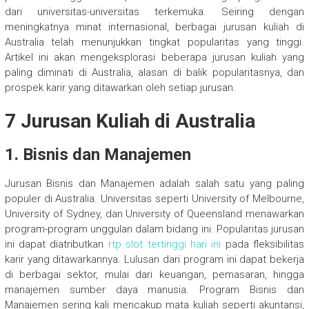
dari universitas-universitas terkemuka. Seiring dengan
meningkatnya minat internasional, berbagai jurusan kuliah di
Australia telah menunjukkan tingkat popularitas yang tinggi.
Artikel ini akan mengeksplorasi beberapa jurusan kuliah yang
paling diminati di Australia, alasan di balik popularitasnya, dan
prospek karir yang ditawarkan oleh setiap jurusan.
7 Jurusan Kuliah di Australia
1. Bisnis dan Manajemen
Jurusan Bisnis dan Manajemen adalah salah satu yang paling
populer di Australia. Universitas seperti University of Melbourne,
University of Sydney, dan University of Queensland menawarkan
program-program unggulan dalam bidang ini. Popularitas jurusan
ini dapat diatributkan
rtp slot tertinggi hari ini
pada fleksibilitas
karir yang ditawarkannya. Lulusan dari program ini dapat bekerja
di berbagai sektor, mulai dari keuangan, pemasaran, hingga
manajemen sumber daya manusia. Program Bisnis dan
Manajemen sering kali mencakup mata kuliah seperti akuntansi,