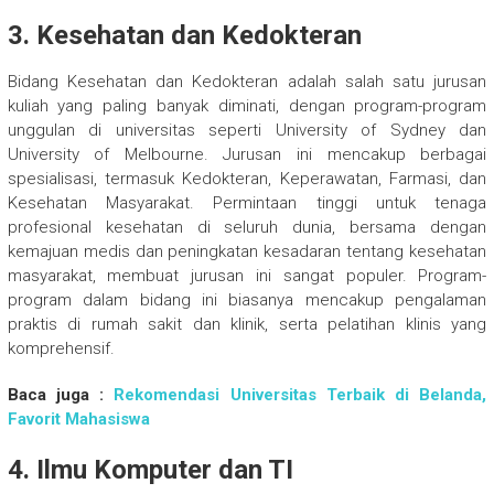
3. Kesehatan dan Kedokteran
Bidang Kesehatan dan Kedokteran adalah salah satu jurusan
kuliah yang paling banyak diminati, dengan program-program
unggulan di universitas seperti University of Sydney dan
University of Melbourne. Jurusan ini mencakup berbagai
spesialisasi, termasuk Kedokteran, Keperawatan, Farmasi, dan
Kesehatan Masyarakat. Permintaan tinggi untuk tenaga
profesional kesehatan di seluruh dunia, bersama dengan
kemajuan medis dan peningkatan kesadaran tentang kesehatan
masyarakat, membuat jurusan ini sangat populer. Program-
program dalam bidang ini biasanya mencakup pengalaman
praktis di rumah sakit dan klinik, serta pelatihan klinis yang
komprehensif.
Baca juga :
Rekomendasi Universitas Terbaik di Belanda,
Favorit Mahasiswa
4. Ilmu Komputer dan TI