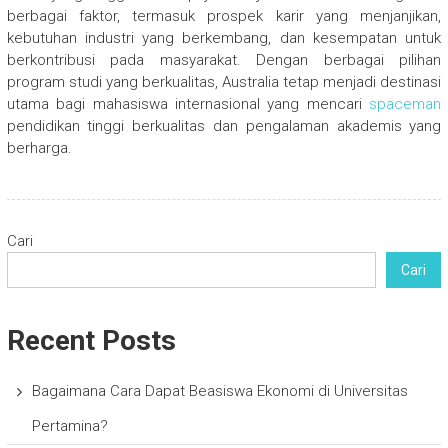
berbagai faktor, termasuk prospek karir yang menjanjikan,
kebutuhan industri yang berkembang, dan kesempatan untuk
berkontribusi pada masyarakat. Dengan berbagai pilihan
program studi yang berkualitas, Australia tetap menjadi destinasi
utama bagi mahasiswa internasional yang mencari
spaceman
pendidikan tinggi berkualitas dan pengalaman akademis yang
berharga.
Cari
Cari
Recent Posts
Bagaimana Cara Dapat Beasiswa Ekonomi di Universitas
Pertamina?