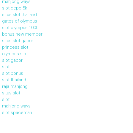
mahjong ways
slot depo 5k
situs slot thailand
gates of olympus
slot olympus 1000
bonus new member
situs slot gacor
princess slot
olympus slot
slot gacor
slot
slot bonus
slot thailand
raja mahjong
situs slot
slot
mahjong ways
slot spaceman