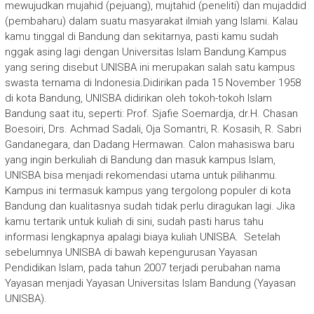
mewujudkan mujahid (pejuang), mujtahid (peneliti) dan mujaddid
(pembaharu) dalam suatu masyarakat ilmiah yang Islami. Kalau
kamu tinggal di Bandung dan sekitarnya, pasti kamu sudah
nggak asing lagi dengan Universitas Islam Bandung.Kampus
yang sering disebut UNISBA ini merupakan salah satu kampus
swasta ternama di Indonesia.Didirikan pada 15 November 1958
di kota Bandung, UNISBA didirikan oleh tokoh-tokoh Islam
Bandung saat itu, seperti: Prof. Sjafie Soemardja, dr.H. Chasan
Boesoiri, Drs. Achmad Sadali, Oja Somantri, R. Kosasih, R. Sabri
Gandanegara, dan Dadang Hermawan. Calon mahasiswa baru
yang ingin berkuliah di Bandung dan masuk kampus Islam,
UNISBA bisa menjadi rekomendasi utama untuk pilihanmu.
Kampus ini termasuk kampus yang tergolong populer di kota
Bandung dan kualitasnya sudah tidak perlu diragukan lagi. Jika
kamu tertarik untuk kuliah di sini, sudah pasti harus tahu
informasi lengkapnya apalagi biaya kuliah UNISBA. Setelah
sebelumnya UNISBA di bawah kepengurusan Yayasan
Pendidikan Islam, pada tahun 2007 terjadi perubahan nama
Yayasan menjadi Yayasan Universitas Islam Bandung (Yayasan
UNISBA).