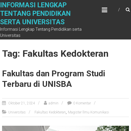
Skip
INFORMASI LENGKAP
to
TENTANG PENDIDIKAN
content
SERTA UNIVERSITAS
Informasi Lengkap Tentang Pendidikan serta
Universitas
Tag: Fakultas Kedokteran
Fakultas dan Program Studi
Terbaru di UNISBA
Oktober 21, 2024
admin
0 Komentar
,
Universitas
Fakultas Kedokteran
Magister llmu Komunikasi